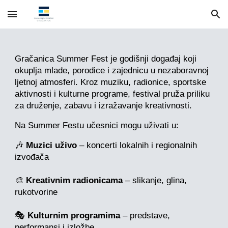
Skip to main content
Skip to navigation
Gračanica Summer Fest je godišnji događaj koji
okuplja mlade, porodice i zajednicu u nezaboravnoj
ljetnoj atmosferi. Kroz muziku, radionice, sportske
aktivnosti i kulturne programe, festival pruža priliku
za druženje, zabavu i izražavanje kreativnosti.
Na Summer Festu učesnici mogu uživati u:
🎶
Muzici uživo
– koncerti lokalnih i regionalnih
izvođača
🎨
Kreativnim radionicama
– slikanje, glina,
rukotvorine
🎭
Kulturnim programima
– predstave,
performansi i izložbe