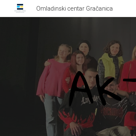
Omladinski centar Gračanica
Sk