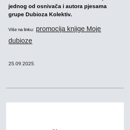
jednog od osnivača i autora pjesama
grupe Dubioza Kolektiv.
promocija knjige Moje
Više na linku:
dubioze
25
.0
9
.2025.