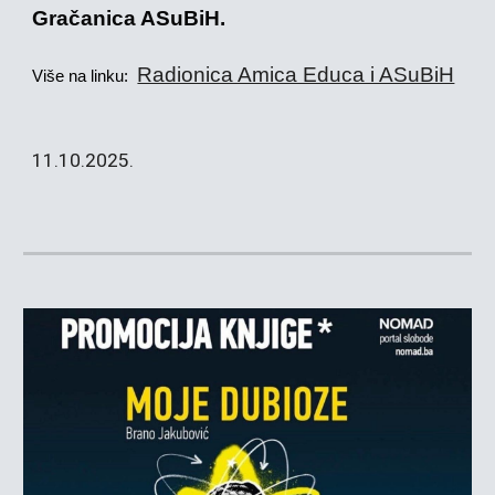
Gračanica ASuBiH.
Radionica Amica Educa i ASuBiH
Više na linku:
11
.
10
.2025.