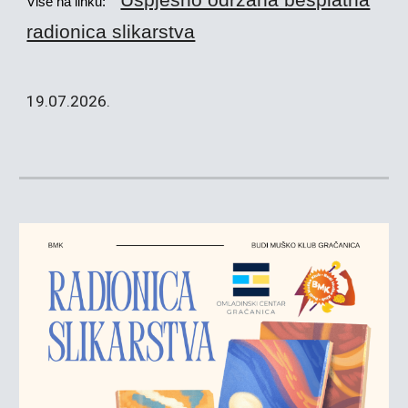
Uspješno održana besplatna
Više na linku:
radionica slikarstva
1
9
.07.2026.