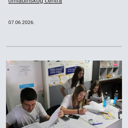
omladinskog centra
07
.0
6
.2026.