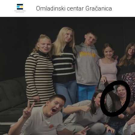
Omladinski centar Gračanica
Sk