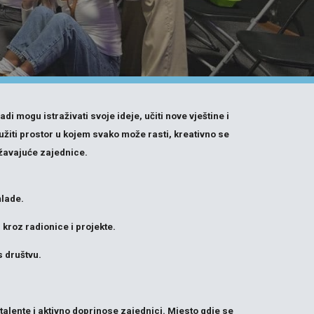
i mogu istraživati svoje ideje, učiti nove vještine i
užiti prostor u kojem svako može rasti, kreativno se
državajuće zajednice.
mlade.
 kroz radionice i projekte.
s društvu.
 talente i aktivno doprinose zajednici. Mjesto gdje se